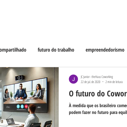
HOME
PLANOS
HAUS DIGITAL
CONTAT
compartilhado
futuro do trabalho
empreendedorismo
JC Junior - theHaus Coworking
22 de jul. de 2020
2 min de leitura
O futuro do Cowor
À medida que os brasileiro come
podem fazer no futuro para equil