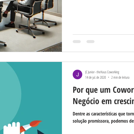
JC Junior - theHaus Coworking
14 de jul. de 2020
2 min de leitura
Por que um Cowork
Negócio em cresc
Dentre as características que to
solução promissora, podemos de