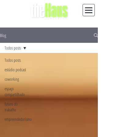
Blog
Todos posts
Todos posts
estúdio podcast
coworking
espaço
compartilhado
futuro do
trabalho
empreendedorismo